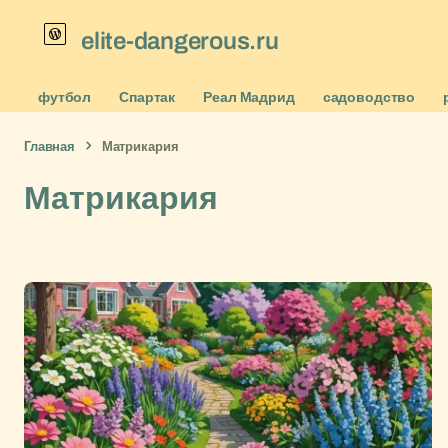
elite-dangerous.ru
футбол
Спартак
Реал Мадрид
садоводство
Главная
Матрикария
Матрикария