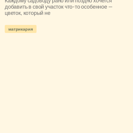
Каждому садоводу рано или поздно хочется
добавить в свой участок что-то особенное —
цветок, который не
матрикария