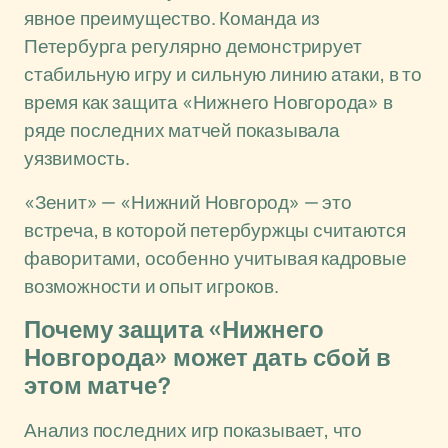
явное преимущество. Команда из
Петербурга регулярно демонстрирует
стабильную игру и сильную линию атаки, в то
время как защита «Нижнего Новгорода» в
ряде последних матчей показывала
уязвимость.
«Зенит» — «Нижний Новгород» — это
встреча, в которой петербуржцы считаются
фаворитами, особенно учитывая кадровые
возможности и опыт игроков.
Почему защита «Нижнего
Новгорода» может дать сбой в
этом матче?
Анализ последних игр показывает, что