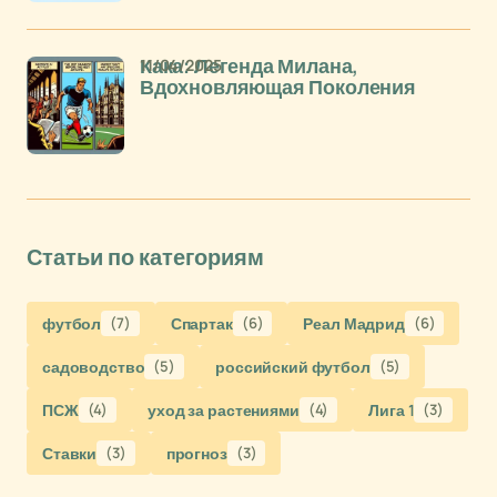
11/04/2025
Кака: Легенда Милана,
Вдохновляющая Поколения
Статьи по категориям
футбол
(7)
Спартак
(6)
Реал Мадрид
(6)
садоводство
(5)
российский футбол
(5)
ПСЖ
(4)
уход за растениями
(4)
Лига 1
(3)
Ставки
(3)
прогноз
(3)