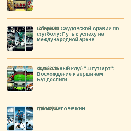
12/04/2025
Сборная Саудовской Аравии по
футболу: Путь к успеху на
международной арене
12/04/2025
Футбольный клуб "Штутгарт":
Восхождение к вершинам
Бундеслиги
11/04/2025
где играет овечкин