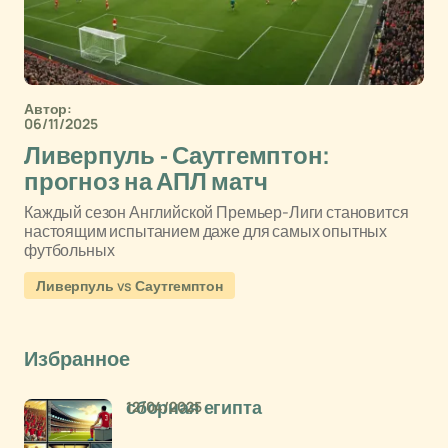
Автор:
06/11/2025
Ливерпуль - Саутгемптон:
прогноз на АПЛ матч
Каждый сезон Английской Премьер-Лиги становится
настоящим испытанием даже для самых опытных
футбольных
Ливерпуль vs Саутгемптон
Избранное
12/04/2025
сборная египта