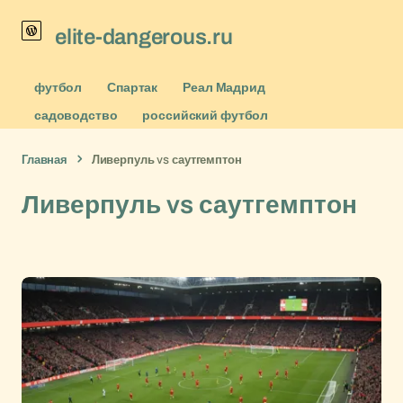
elite-dangerous.ru
футбол
Спартак
Реал Мадрид
садоводство
российский футбол
Главная
Ливерпуль vs саутгемптон
Ливерпуль vs саутгемптон