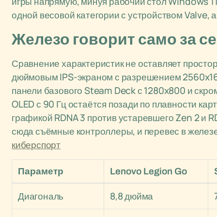
игры напрямую, минуя рабочий стол Windows 11,
одной весовой категории с устройством Valve, 
Железо говорит само за с
Сравнение характеристик не оставляет простора
дюймовым IPS-экраном с разрешением 2560x160
панели базового Steam Deck с 1280x800 и скр
OLED с 90 Гц остаётся позади по плавности кар
графикой RDNA 3 против устаревшего Zen 2 и R
сюда съёмные контроллеры, и перевес в желез
киберспорт
Параметр
Lenovo Legion Go
Диагональ
8,8 дюйма