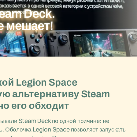
team Deck.
е мешает!
кой Legion Space
ую альтернативу Steam
но его обходит
ывали Steam Deck по одной причине: не
ь. Оболочка Legion Space позволяет запускать