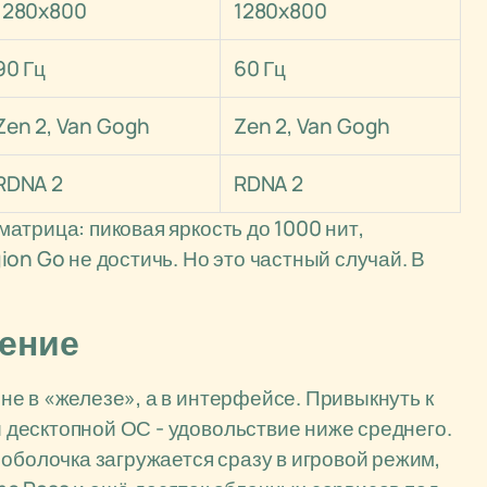
1280x800
1280x800
90 Гц
60 Гц
Zen 2, Van Gogh
Zen 2, Van Gogh
RDNA 2
RDNA 2
атрица: пиковая яркость до 1000 нит,
on Go не достичь. Но это частный случай. В
нение
е в «железе», а в интерфейсе. Привыкнуть к
десктопной ОС - удовольствие ниже среднего.
оболочка загружается сразу в игровой режим,