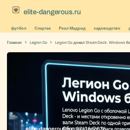
elite-dangerous.ru
футбол
Спартак
Реал Мадрид
садоводство
Главная
Legion Go
Legion Go дожал Steam Deck. Windows б
elite-dangerous.ru
27/06/2026