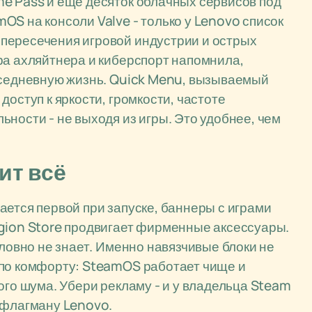
e Pass и ещё десяток облачных сервисов под
OS на консоли Valve - только у Lenovo список
пересечения игровой индустрии и острых
ра ахляйтнера и киберспорт напомнила,
овседневную жизнь. Quick Menu, вызываемый
доступ к яркости, громкости, частоте
ности - не выходя из игры. Это удобнее, чем
ит всё
ается первой при запуске, баннеры с играми
egion Store продвигает фирменные аксессуары.
словно не знает. Именно навязчивые блоки не
 по комфорту: SteamOS работает чище и
ого шума. Убери рекламу - и у владельца Steam
 флагману Lenovo.