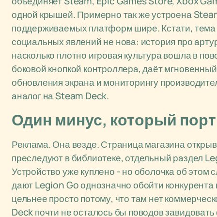
объединяет Steam, Epic Games Store, Xbox Gam
одной крышей. Примерно так же устроена Steam
поддерживаемых платформ шире. Кстати, тема 
социальных явлений не нова: история про арту
насколько плотно игровая культура вошла в п
боковой кнопкой контроллера, даёт мгновенный 
обновления экрана и мониторингу производитель
аналог на Steam Deck.
Один минус, который порт
Реклама. Она везде. Страница магазина открыв
преследуют в библиотеке, отдельный раздел L
Устройство уже куплено - но оболочка об этом 
дают Legion Go однозначно обойти конкурента
цельнее просто потому, что там нет коммерческ
Deck почти не осталось бы поводов завидовать