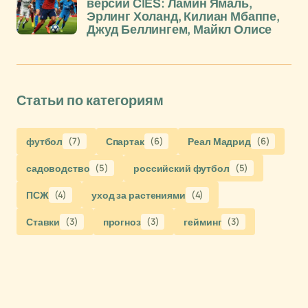
версии CIES: Ламин Ямаль,
Эрлинг Холанд, Килиан Мбаппе,
Джуд Беллингем, Майкл Олисе
Статьи по категориям
футбол
(7)
Спартак
(6)
Реал Мадрид
(6)
садоводство
(5)
российский футбол
(5)
ПСЖ
(4)
уход за растениями
(4)
Ставки
(3)
прогноз
(3)
гейминг
(3)