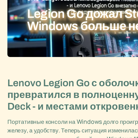
Legion Go дожал S
Windows больше н
Lenovo Legion Go с оболоч
превратился в полноценн
Deck - и местами откровен
Портативные консоли на Windows долго проигр
железу, а удобству. Теперь ситуация изменилас