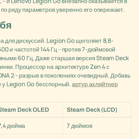
 - и Lenovo Legion Go внезапно оказывается в
а по ряду параметров уверенно его опережает.
ебя
 для дискуссий. Legion Go щеголяет 8,8-
0 и частотой 144 Гц - против 7-дюймовой
омными 60 Гц. Даже старшая версия Steam Deck
тинки. Процессор на архитектуре Zen 4 с
DNA 2 - разрыв в поколениях очевидный. Добавь
е у Legion Go бесспорный.
артур ахляйтнер
Steam Deck OLED
Steam Deck (LCD)
7,4 дюйма
7 дюймов