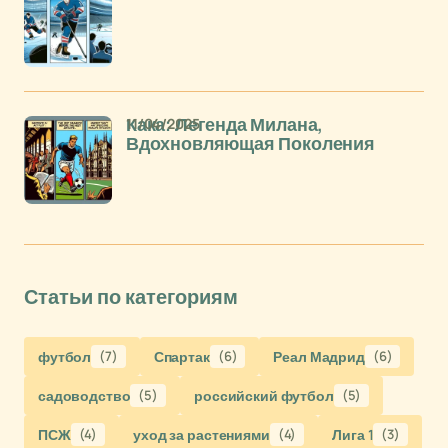
11/04/2025
Кака: Легенда Милана,
Вдохновляющая Поколения
Статьи по категориям
футбол
(7)
Спартак
(6)
Реал Мадрид
(6)
садоводство
(5)
российский футбол
(5)
ПСЖ
(4)
уход за растениями
(4)
Лига 1
(3)