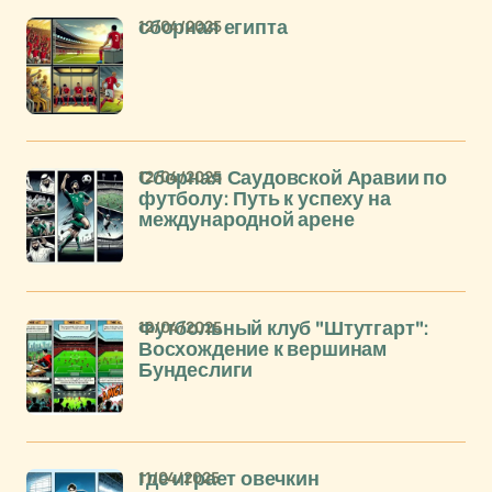
12/04/2025
сборная египта
12/04/2025
Сборная Саудовской Аравии по
футболу: Путь к успеху на
международной арене
12/04/2025
Футбольный клуб "Штутгарт":
Восхождение к вершинам
Бундеслиги
11/04/2025
где играет овечкин