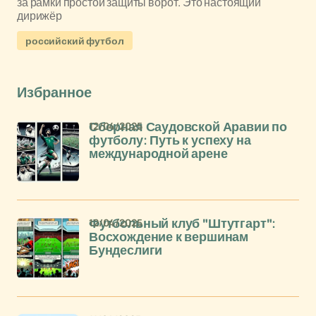
за рамки простой защиты ворот. Это настоящий
дирижёр
российский футбол
Избранное
12/04/2025
Сборная Саудовской Аравии по
футболу: Путь к успеху на
международной арене
12/04/2025
Футбольный клуб "Штутгарт":
Восхождение к вершинам
Бундеслиги