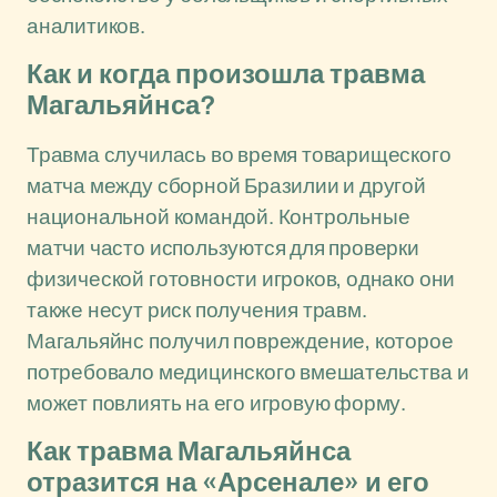
аналитиков.
Как и когда произошла травма
Магальяйнса?
Травма случилась во время товарищеского
матча между сборной Бразилии и другой
национальной командой. Контрольные
матчи часто используются для проверки
физической готовности игроков, однако они
также несут риск получения травм.
Магальяйнс получил повреждение, которое
потребовало медицинского вмешательства и
может повлиять на его игровую форму.
Как травма Магальяйнса
отразится на «Арсенале» и его