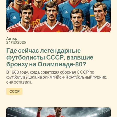
Автор:
24/12/2025
Где сейчас легендарные
футболисты СССР, взявшие
бронзу на Олимпиаде-80?
В 1980 году, когда советская сборная СССР по
футболу вышла на олимпийский футбольный турнир,
она оставила
СССР