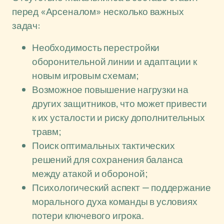
перед «Арсеналом» несколько важных
задач:
Необходимость перестройки
оборонительной линии и адаптации к
новым игровым схемам;
Возможное повышение нагрузки на
других защитников, что может привести
к их усталости и риску дополнительных
травм;
Поиск оптимальных тактических
решений для сохранения баланса
между атакой и обороной;
Психологический аспект — поддержание
морального духа команды в условиях
потери ключевого игрока.