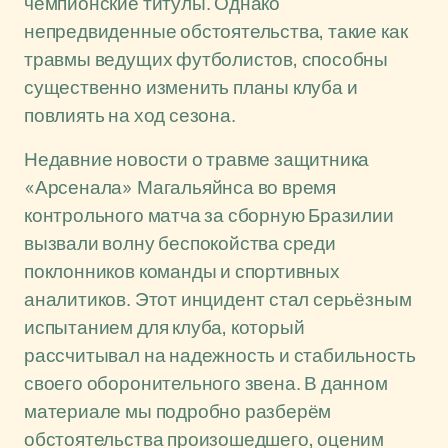
чемпионские титулы. Однако
непредвиденные обстоятельства, такие как
травмы ведущих футболистов, способны
существенно изменить планы клуба и
повлиять на ход сезона.
Недавние новости о травме защитника
«Арсенала» Магальяйнса во время
контрольного матча за сборную Бразилии
вызвали волну беспокойства среди
поклонников команды и спортивных
аналитиков. Этот инцидент стал серьёзным
испытанием для клуба, который
рассчитывал на надежность и стабильность
своего оборонительного звена. В данном
материале мы подробно разберём
обстоятельства произошедшего, оценим