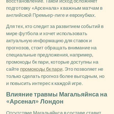
восстановление. Такой исход осложняет
подготовку «Арсенала» к важным матчам в
английской Премьер-лиге и еврокубках.
Для тех, кто следит за развитием событий в
мире футбола и хочет использовать
актуальную информацию для ставок и
прогнозов, стоит обращать внимание на
специальные предложения, например,
промокоды бк пари, которые доступны на
сайте
промокоды бк пари
. Это позволяет не
только сделать прогноз более выгодным, но
и повысить интерес к каждой игре.
Влияние травмы Магальяйнса на
«Арсенал» Лондон
Отсутствие Магальяйнса в составе ставит