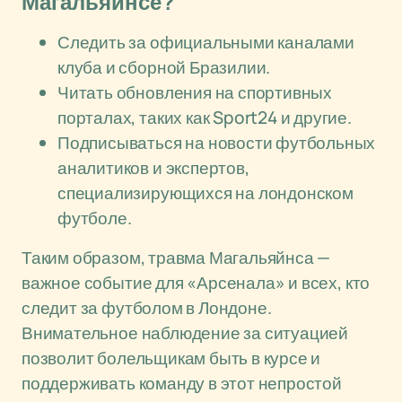
Магальяйнсе?
Следить за официальными каналами
клуба и сборной Бразилии.
Читать обновления на спортивных
порталах, таких как Sport24 и другие.
Подписываться на новости футбольных
аналитиков и экспертов,
специализирующихся на лондонском
футболе.
Таким образом, травма Магальяйнса —
важное событие для «Арсенала» и всех, кто
следит за футболом в Лондоне.
Внимательное наблюдение за ситуацией
позволит болельщикам быть в курсе и
поддерживать команду в этот непростой