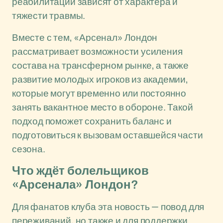
реабилитации зависят от характера и
тяжести травмы.
Вместе с тем, «Арсенал» Лондон
рассматривает возможности усиления
состава на трансферном рынке, а также
развитие молодых игроков из академии,
которые могут временно или постоянно
занять вакантное место в обороне. Такой
подход поможет сохранить баланс и
подготовиться к вызовам оставшейся части
сезона.
Что ждёт болельщиков
«Арсенала» Лондон?
Для фанатов клуба эта новость — повод для
переживаний, но также и для поддержки