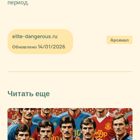
период.
elite-dangerous.ru
Арсенал
14/01/2026
Обновлено
Читать еще