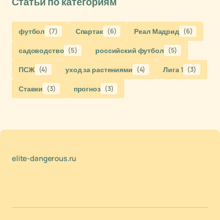
Статьи по категориям
футбол
(7)
Спартак
(6)
Реал Мадрид
(6)
садоводство
(5)
российский футбол
(5)
ПСЖ
(4)
уход за растениями
(4)
Лига 1
(3)
Ставки
(3)
прогноз
(3)
elite-dangerous.ru