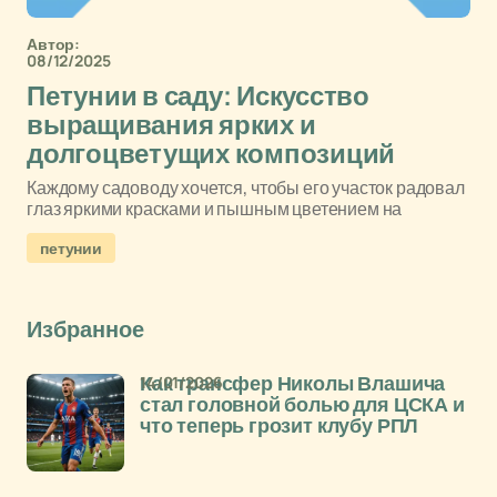
Автор:
08/12/2025
Петунии в саду: Искусство
выращивания ярких и
долгоцветущих композиций
Каждому садоводу хочется, чтобы его участок радовал
глаз яркими красками и пышным цветением на
петунии
Избранное
14/01/2026
Как трансфер Николы Влашича
стал головной болью для ЦСКА и
что теперь грозит клубу РПЛ