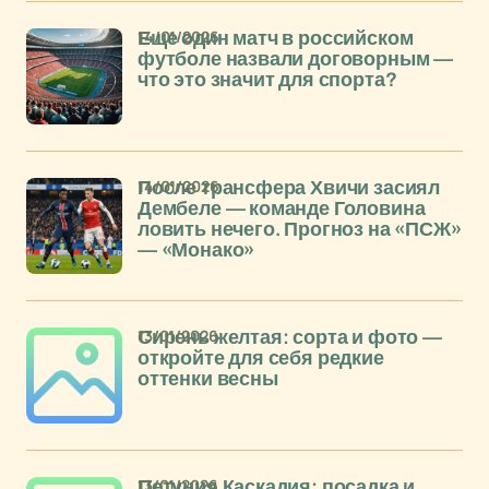
14/01/2026
Еще один матч в российском
футболе назвали договорным —
что это значит для спорта?
14/01/2026
После трансфера Хвичи засиял
Дембеле — команде Головина
ловить нечего. Прогноз на «ПСЖ»
— «Монако»
13/01/2026
Сирень желтая: сорта и фото —
откройте для себя редкие
оттенки весны
13/01/2026
Петуния Каскадия: посадка и