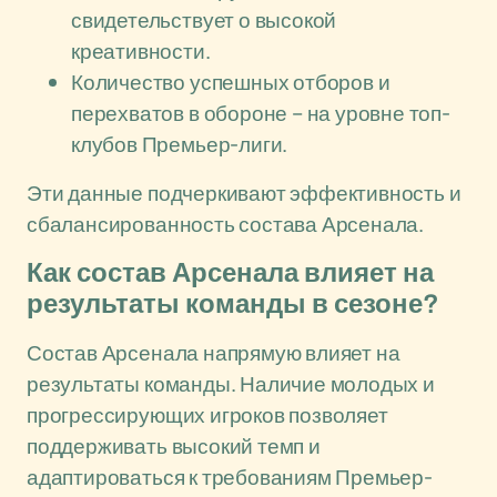
свидетельствует о высокой
креативности.
Количество успешных отборов и
перехватов в обороне – на уровне топ-
клубов Премьер-лиги.
Эти данные подчеркивают эффективность и
сбалансированность состава Арсенала.
Как состав Арсенала влияет на
результаты команды в сезоне?
Состав Арсенала напрямую влияет на
результаты команды. Наличие молодых и
прогрессирующих игроков позволяет
поддерживать высокий темп и
адаптироваться к требованиям Премьер-