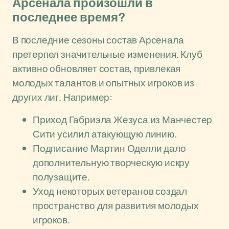
Арсенала произошли в
последнее время?
В последние сезоны состав Арсенала
претерпел значительные изменения. Клуб
активно обновляет состав, привлекая
молодых талантов и опытных игроков из
других лиг. Например:
Приход Габриэла Жезуса из Манчестер
Сити усилил атакующую линию.
Подписание Мартин Оделли дало
дополнительную творческую искру
полузащите.
Уход некоторых ветеранов создал
пространство для развития молодых
игроков.