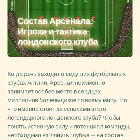
Состав Арсенала:
Игроки и тактика
лондонского клуба
Когда речь заходит о ведущих футбольных
клубах Англии, Арсенал неизменно
занимает особое место в сердцах
миллионов болельщиков по всему миру. Но
что именно стоит за успехами этого
легендарного лондонского клуба? Чтобы
понять истинную силу и потенциал команды,
необходимо взглянуть глубже — на состав