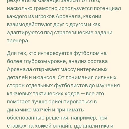
результаты команды зависят от того,
насколько грамотно используется потенциал
каждого из игроков Арсенала, как они
взаимодействуют друг с другом и как
адаптируются под стратегические задачи
тренера.
Для тех, кто интересуется футболом на
более глубоком уровне, анализ состава
Арсенала открывает массу интересных
деталей и нюансов. От понимания сильных
сторон отдельных футболистов до изучения
ключевых тактических ходов — все это
помогает лучше ориентироваться в
динамике матчей и принимать
обоснованные решения, например, при
ставках на хоккей онлайн, где аналитика и