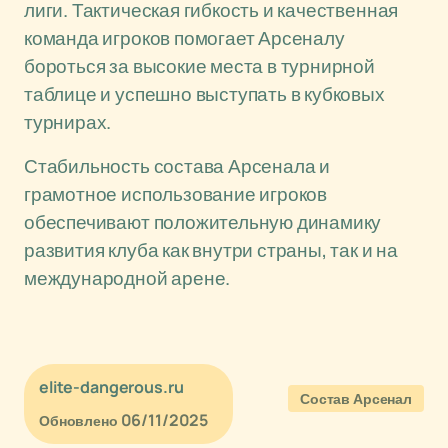
лиги. Тактическая гибкость и качественная
команда игроков помогает Арсеналу
бороться за высокие места в турнирной
таблице и успешно выступать в кубковых
турнирах.
Стабильность состава Арсенала и
грамотное использование игроков
обеспечивают положительную динамику
развития клуба как внутри страны, так и на
международной арене.
elite-dangerous.ru
Состав Арсенал
06/11/2025
Обновлено