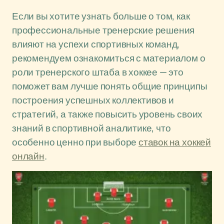
Если вы хотите узнать больше о том, как
профессиональные тренерские решения
влияют на успехи спортивных команд,
рекомендуем ознакомиться с материалом о
роли тренерского штаба в хоккее — это
поможет вам лучше понять общие принципы
построения успешных коллективов и
стратегий, а также повысить уровень своих
знаний в спортивной аналитике, что
особенно ценно при выборе
ставок на хоккей
онлайн
.