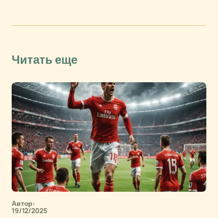
Читать еще
Автор:
19/12/2025