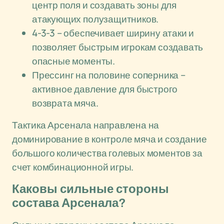
центр поля и создавать зоны для
атакующих полузащитников.
4-3-3 – обеспечивает ширину атаки и
позволяет быстрым игрокам создавать
опасные моменты.
Прессинг на половине соперника –
активное давление для быстрого
возврата мяча.
Тактика Арсенала направлена на
доминирование в контроле мяча и создание
большого количества голевых моментов за
счет комбинационной игры.
Каковы сильные стороны
состава Арсенала?