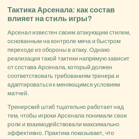
Тактика Арсенала: как состав
влияет на стиль игры?
Арсенал известен своим атакующим стилем,
основанным на контроле мяча и быстром
переходе из обороны в атаку. Однако
реализация такой тактики напрямую зависит
от состава Арсенала, который должен
соответствовать требованиям тренера и
адаптироваться к меняющимся условиям
матчей.
Тренерский штаб тщательно работает над
тем, чтобы игроки Арсенала понимали свои
роли и взаимодействовали максимально
эффективно. Практика показывает, что