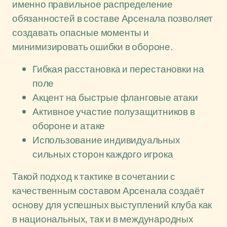
именно правильное распределение
обязанностей в составе Арсенала позволяет
создавать опасные моменты и
минимизировать ошибки в обороне.
Гибкая расстановка и перестановки на
поле
Акцент на быстрые фланговые атаки
Активное участие полузащитников в
обороне и атаке
Использование индивидуальных
сильных сторон каждого игрока
Такой подход к тактике в сочетании с
качественным составом Арсенала создаёт
основу для успешных выступлений клуба как
в национальных, так и в международных