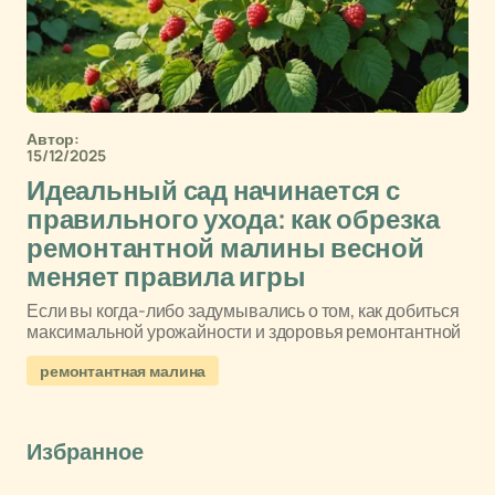
Автор:
15/12/2025
Идеальный сад начинается с
правильного ухода: как обрезка
ремонтантной малины весной
меняет правила игры
Если вы когда-либо задумывались о том, как добиться
максимальной урожайности и здоровья ремонтантной
ремонтантная малина
Избранное