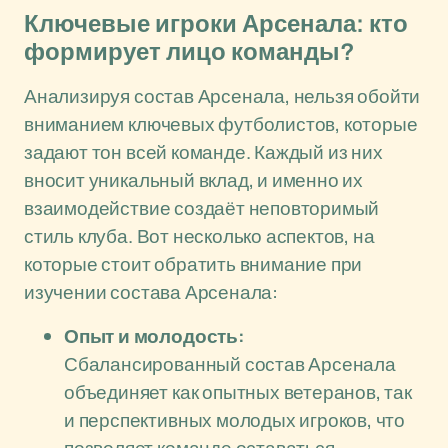
Ключевые игроки Арсенала: кто
формирует лицо команды?
Анализируя состав Арсенала, нельзя обойти
вниманием ключевых футболистов, которые
задают тон всей команде. Каждый из них
вносит уникальный вклад, и именно их
взаимодействие создаёт неповторимый
стиль клуба. Вот несколько аспектов, на
которые стоит обратить внимание при
изучении состава Арсенала:
Опыт и молодость:
Сбалансированный состав Арсенала
объединяет как опытных ветеранов, так
и перспективных молодых игроков, что