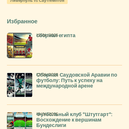
Ливерпуль vs Саутгемптон
Избранное
12/04/2025
сборная египта
12/04/2025
Сборная Саудовской Аравии по
футболу: Путь к успеху на
международной арене
12/04/2025
Футбольный клуб "Штутгарт":
Восхождение к вершинам
Бундеслиги