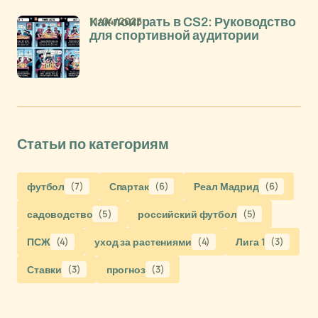
11/04/2025
Как поиграть в CS2: Руководство
для спортивной аудитории
Статьи по категориям
футбол
(7)
Спартак
(6)
Реал Мадрид
(6)
садоводство
(5)
российский футбол
(5)
ПСЖ
(4)
уход за растениями
(4)
Лига 1
(3)
Ставки
(3)
прогноз
(3)