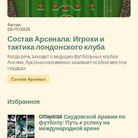
Автор:
06/11/2025
Состав Арсенала: Игроки и
тактика лондонского клуба
Когда речь заходит о ведущих футбольных клубах
Англии, Арсенал неизменно занимает особое место в
сердцах
Состав Арсенал
Избранное
12/04/2025
Сборная Саудовской Аравии по
футболу: Путь к успеху на
международной арене