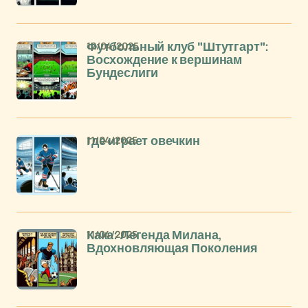
12/04/2025
Футбольный клуб "Штутгарт":
Восхождение к вершинам
Бундеслиги
11/04/2025
где играет овечкин
11/04/2025
Кака: Легенда Милана,
Вдохновляющая Поколения