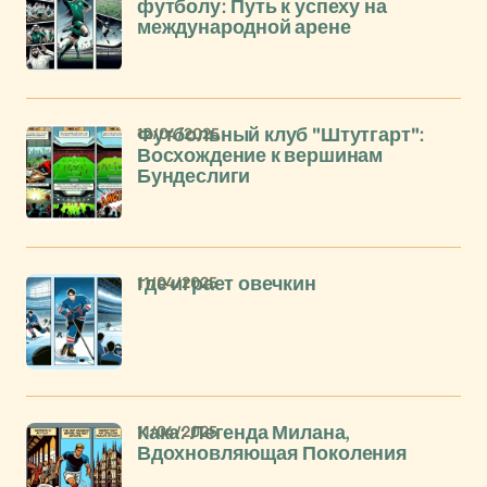
футболу: Путь к успеху на
международной арене
12/04/2025
Футбольный клуб "Штутгарт":
Восхождение к вершинам
Бундеслиги
11/04/2025
где играет овечкин
11/04/2025
Кака: Легенда Милана,
Вдохновляющая Поколения