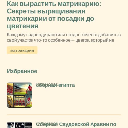
Как вырастить матрикарию:
Секреты выращивания
матрикарии от посадки до
цветения
Каждому садоводу рано или поздно хочется добавить в
свой участок что-то особенное — цветок, который не
матрикария
Избранное
12/04/2025
сборная египта
12/04/2025
Сборная Саудовской Аравии по