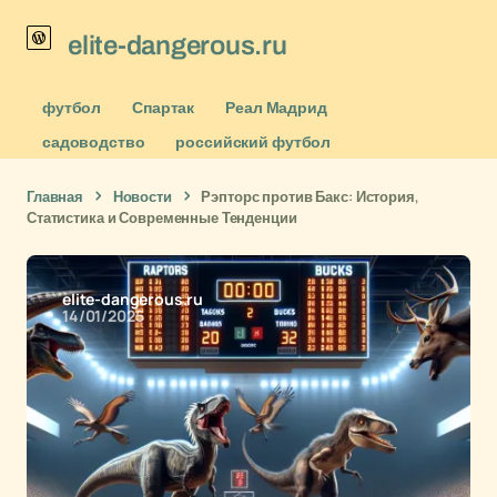
elite-dangerous.ru
футбол
Спартак
Реал Мадрид
садоводство
российский футбол
Главная
Новости
Рэпторс против Бакс: История,
Статистика и Современные Тенденции
elite-dangerous.ru
14/01/2025