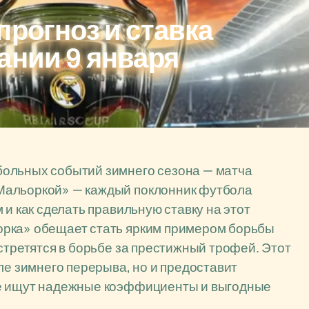
прогноз и ставка
ании 9 января
больных событий зимнего сезона — матча
Мальоркой» — каждый поклонник футбола
 и как сделать правильную ставку на этот
орка» обещает стать ярким примером борьбы
стретятся в борьбе за престижный трофей. Этот
ле зимнего перерыва, но и предоставит
ые ищут надежные коэффициенты и выгодные