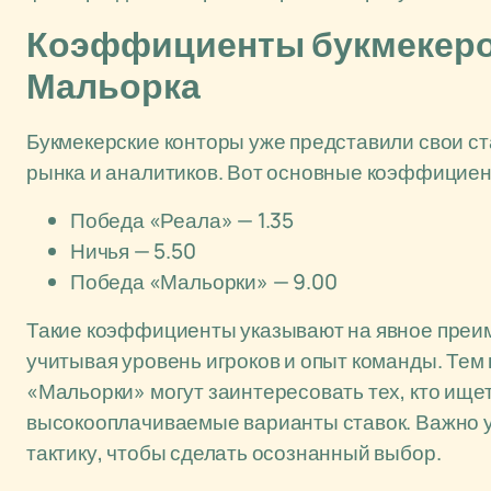
Коэффициенты букмекеров
Мальорка
Букмекерские конторы уже представили свои ст
рынка и аналитиков. Вот основные коэффициен
Победа «Реала» — 1.35
Ничья — 5.50
Победа «Мальорки» — 9.00
Такие коэффициенты указывают на явное преим
учитывая уровень игроков и опыт команды. Тем
«Мальорки» могут заинтересовать тех, кто ище
высокооплачиваемые варианты ставок. Важно у
тактику, чтобы сделать осознанный выбор.