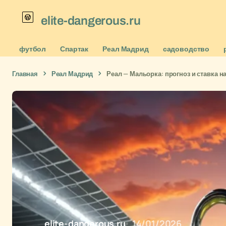
elite-dangerous.ru
футбол
Спартак
Реал Мадрид
садоводство
Главная
Реал Мадрид
Реал — Мальорка: прогноз и ставка н
elite-dangerous.ru
14/01/2026