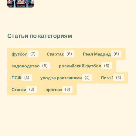
Статьи по категориям
футбол
(7)
Спартак
(6)
Реал Мадрид
(6)
садоводство
(5)
российский футбол
(5)
ПСЖ
(4)
уход за растениями
(4)
Лига 1
(3)
Ставки
(3)
прогноз
(3)