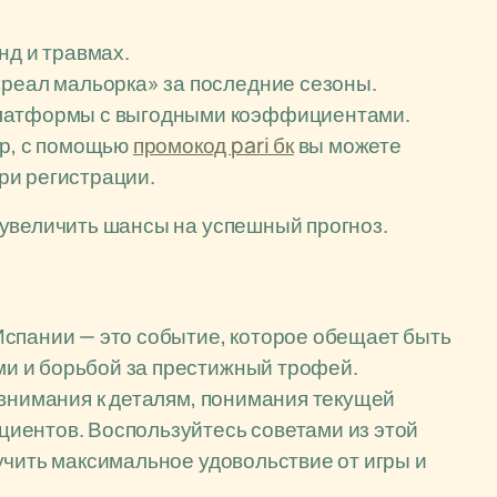
нд и травмах.
«реал мальорка» за последние сезоны.
платформы с выгодными коэффициентами.
ер, с помощью
промокод pari бк
вы можете
ри регистрации.
 увеличить шансы на успешный прогноз.
Испании — это событие, которое обещает быть
и и борьбой за престижный трофей.
 внимания к деталям, понимания текущей
иентов. Воспользуйтесь советами из этой
учить максимальное удовольствие от игры и