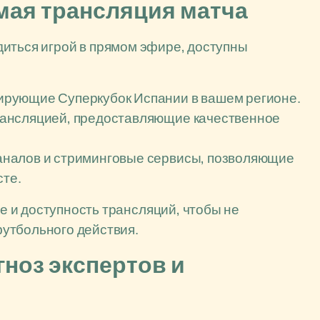
мая трансляция матча
ладиться игрой в прямом эфире, доступны
рующие Суперкубок Испании в вашем регионе.
ансляцией, предоставляющие качественное
налов и стриминговые сервисы, позволяющие
сте.
 и доступность трансляций, чтобы не
утбольного действия.
гноз экспертов и