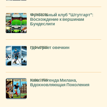
12/04/2025
Футбольный клуб "Штутгарт":
Восхождение к вершинам
Бундеслиги
11/04/2025
где играет овечкин
11/04/2025
Кака: Легенда Милана,
Вдохновляющая Поколения