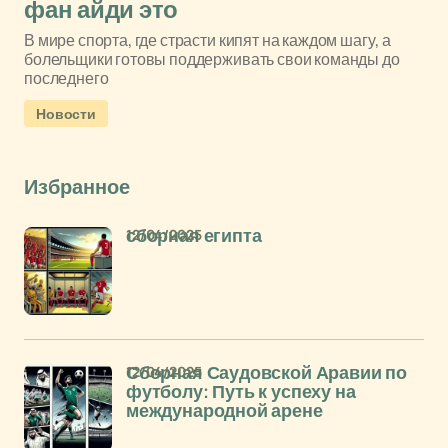
фан айди это
В мире спорта, где страсти кипят на каждом шагу, а
болельщики готовы поддерживать свои команды до
последнего
Новости
Избранное
12/04/2025
сборная египта
12/04/2025
Сборная Саудовской Аравии по
футболу: Путь к успеху на
международной арене