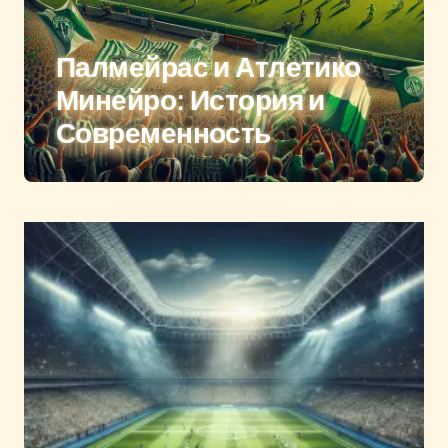
Палмейрас и Атлетико
Минейро: История и
Современность