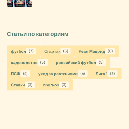
Статьи по категориям
футбол
(7)
Спартак
(6)
Реал Мадрид
(6)
садоводство
(5)
российский футбол
(5)
ПСЖ
(4)
уход за растениями
(4)
Лига 1
(3)
Ставки
(3)
прогноз
(3)