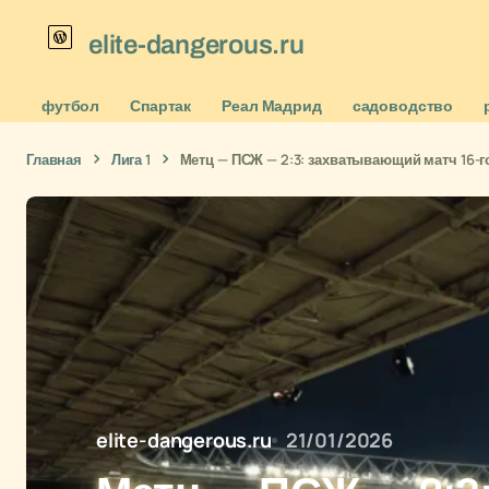
elite-dangerous.ru
футбол
Спартак
Реал Мадрид
садоводство
Главная
Лига 1
Метц — ПСЖ — 2:3: захватывающий матч 16-го
elite-dangerous.ru
21/01/2026