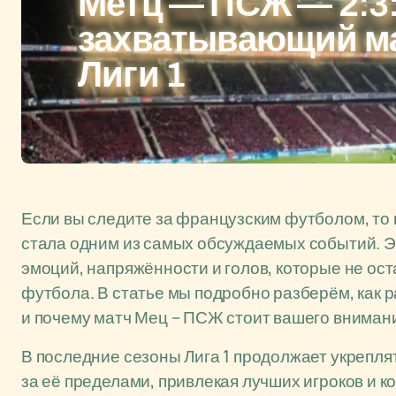
Метц — ПСЖ — 2:3
захватывающий мат
Лиги 1
Если вы следите за французским футболом, то 
стала одним из самых обсуждаемых событий. Э
эмоций, напряжённости и голов, которые не о
футбола. В статье мы подробно разберём, как р
и почему матч Мец – ПСЖ стоит вашего вниман
В последние сезоны Лига 1 продолжает укреплят
за её пределами, привлекая лучших игроков и к