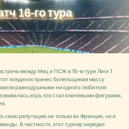
:
ч 16-го тура
встреча между Мец и ПСЖ в 16-м туре Лиги 1
тот поединок принес болельщикам массу
ставили равнодушными ни одного любителя
азвивалась игра, кто стал ключевыми фигурами,
ия.
ь свою репутацию не только во Франции, но и
оманды. В частности, этот турнир нередко