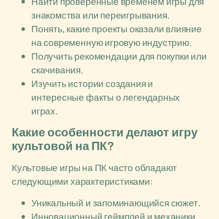
Найти проверенные временем игры для
знакомства или переигрывания.
Понять, какие проекты оказали влияние
на современную игровую индустрию.
Получить рекомендации для покупки или
скачивания.
Изучить истории создания и
интересные факты о легендарных
играх.
Какие особенности делают игру
культовой на ПК?
Культовые игры на ПК часто обладают
следующими характеристиками:
Уникальный и запоминающийся сюжет.
Инновационный геймплей и механики.