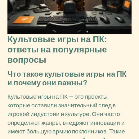
Культовые игры на ПК:
ответы на популярные
вопросы
Что такое культовые игры на ПК
и почему они важны?
Культовые игры на ПК — это проекты,
которые оставили значительный след в
игровой индустрии и культуре. Они часто
определяют жанры, внедряют инновации и
имеют большую армию поклонников. Такие