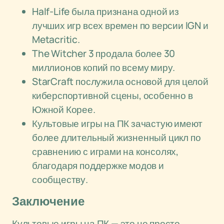
Half-Life была признана одной из
лучших игр всех времен по версии IGN и
Metacritic.
The Witcher 3 продала более 30
миллионов копий по всему миру.
StarCraft послужила основой для целой
киберспортивной сцены, особенно в
Южной Корее.
Культовые игры на ПК зачастую имеют
более длительный жизненный цикл по
сравнению с играми на консолях,
благодаря поддержке модов и
сообществу.
Заключение
Культовые игры на ПК — это не просто