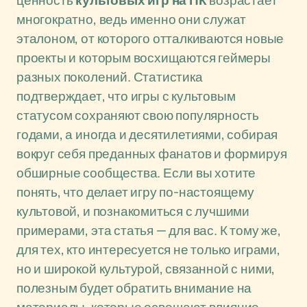
ценность
культовых игр на ПК
возрастает
многократно, ведь именно они служат
эталоном, от которого отталкиваются новые
проекты и которым восхищаются геймеры
разных поколений. Статистика
подтверждает, что игры с культовым
статусом сохраняют свою популярность
годами, а иногда и десятилетиями, собирая
вокруг себя преданных фанатов и формируя
обширные сообщества. Если вы хотите
понять, что делает игру по-настоящему
культовой, и познакомиться с лучшими
примерами, эта статья — для вас. К тому же,
для тех, кто интересуется не только играми,
но и широкой культурой, связанной с ними,
полезным будет обратить внимание на