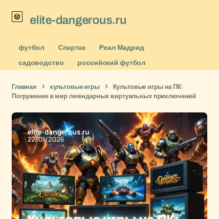
elite-dangerous.ru
футбол
Спартак
Реал Мадрид
садоводство
российский футбол
Главная
культовые игры
Культовые игры на ПК:
Погружение в мир легендарных виртуальных приключений
elite-dangerous.ru
22/01/2026