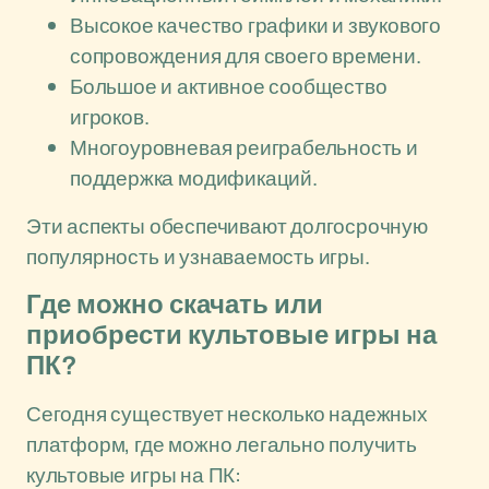
Высокое качество графики и звукового
сопровождения для своего времени.
Большое и активное сообщество
игроков.
Многоуровневая реиграбельность и
поддержка модификаций.
Эти аспекты обеспечивают долгосрочную
популярность и узнаваемость игры.
Где можно скачать или
приобрести культовые игры на
ПК?
Сегодня существует несколько надежных
платформ, где можно легально получить
культовые игры на ПК: