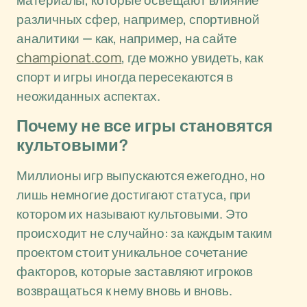
материалы, которые освещают влияние
различных сфер, например, спортивной
аналитики — как, например, на сайте
championat.com
, где можно увидеть, как
спорт и игры иногда пересекаются в
неожиданных аспектах.
Почему не все игры становятся
культовыми?
Миллионы игр выпускаются ежегодно, но
лишь немногие достигают статуса, при
котором их называют культовыми. Это
происходит не случайно: за каждым таким
проектом стоит уникальное сочетание
факторов, которые заставляют игроков
возвращаться к нему вновь и вновь.