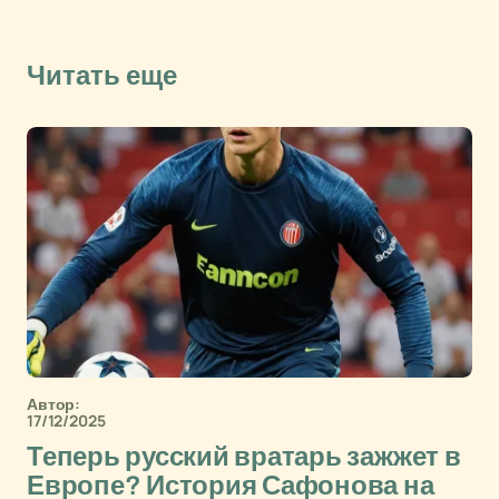
Читать еще
Автор:
17/12/2025
Теперь русский вратарь зажжет в
Европе? История Сафонова на