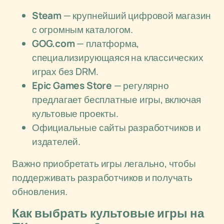
Steam
— крупнейший цифровой магазин
с огромным каталогом.
GOG.com
— платформа,
специализирующаяся на классических
играх без DRM.
Epic Games Store
— регулярно
предлагает бесплатные игры, включая
культовые проекты.
Официальные сайты разработчиков и
издателей.
Важно приобретать игры легально, чтобы
поддерживать разработчиков и получать
обновления.
Как выбрать культовые игры на