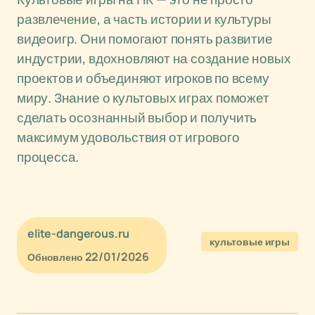
развлечение, а часть истории и культуры
видеоигр. Они помогают понять развитие
индустрии, вдохновляют на создание новых
проектов и объединяют игроков по всему
миру. Знание о культовых играх поможет
сделать осознанный выбор и получить
максимум удовольствия от игрового
процесса.
elite-dangerous.ru
культовые игры
22/01/2026
Обновлено