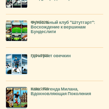
12/04/2025
Футбольный клуб "Штутгарт":
Восхождение к вершинам
Бундеслиги
11/04/2025
где играет овечкин
11/04/2025
Кака: Легенда Милана,
Вдохновляющая Поколения