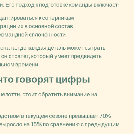
. Его подход к подготовке команды включает:
даптироваться к соперникам
грации их в основной состав
 командной сплочённости
оната, где каждая деталь может сыграть
он стратег, который умеет предвидеть
льном времени.
 что говорят цифры
елотти, стоит обратить внимание на
одством в текущем сезоне превышает 70%
у выросло на 15% по сравнению с предыдущим