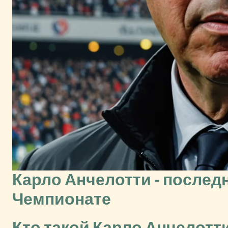
Карло Анчелотти - последн
Чемпионате
Кто такой Карло Анчелотти