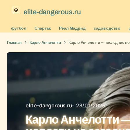
elite-dangerous.ru
футбол
Спартак
Реал Мадрид
садоводство
Главная
Карло Анчелотти
Карло Анчелотти — последние нов
elite-dangerous.ru
28/01/2026
Карло Анчелотти 