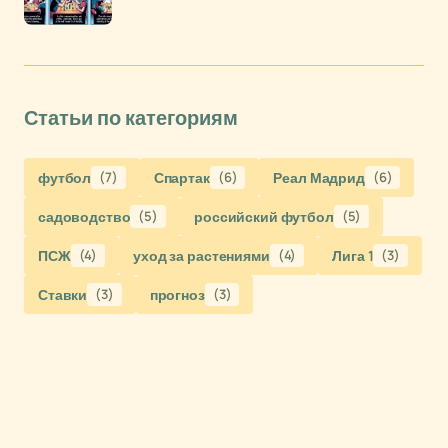
Статьи по категориям
футбол
(7)
Спартак
(6)
Реал Мадрид
(6)
садоводство
(5)
российский футбол
(5)
ПСЖ
(4)
уход за растениями
(4)
Лига 1
(3)
Ставки
(3)
прогноз
(3)