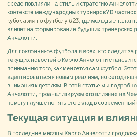
среде повлияли на стиль и стратегию Анчелотти
контексте международных турниров? В частности
кубок азии по футболу u23
, где молодые талан
влияет на формирование будущих тренерских р
Анчелотти.
Для поклонников футбола и всех, кто следит за
текущих новостей о Карло Анчелотти становитс
пониманию того, как меняется сам футбол. Это
адаптироваться к новым реалиям, но сегодняш
внимания к деталям. В этой статье мы подробн
Анчелотти, проанализируем его влияние на Че
помогут лучше понять его вклад в современный
Текущая ситуация и влиян
В последние месяцы Карло Анчелотти продолжа