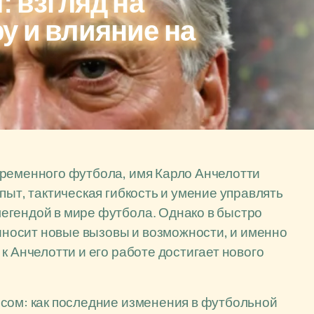
: взгляд на
у и влияние на
временного футбола, имя Карло Анчелотти
пыт, тактическая гибкость и умение управлять
егендой в мире футбола. Однако в быстро
носит новые вызовы и возможности, и именно
к Анчелотти и его работе достигает нового
осом: как последние изменения в футбольной