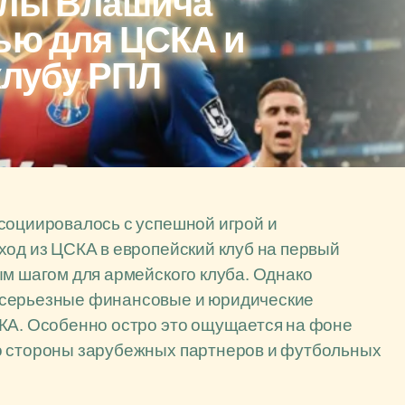
олы Влашича
ью для ЦСКА и
клубу РПЛ
социировалось с успешной игрой и
ход из ЦСКА в европейский клуб на первый
ым шагом для армейского клуба. Однако
 серьезные финансовые и юридические
СКА. Особенно остро это ощущается на фоне
о стороны зарубежных партнеров и футбольных