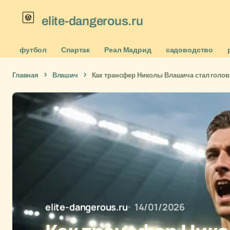
elite-dangerous.ru
футбол
Спартак
Реал Мадрид
садоводство
Главная
Влашич
Как трансфер Николы Влашича стал голов
elite-dangerous.ru
14/01/2026