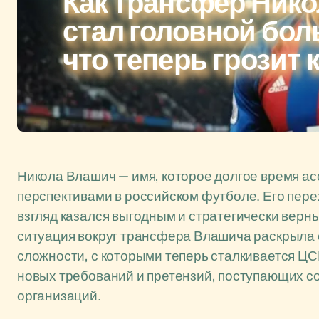
Как трансфер Ник
стал головной бол
что теперь грозит 
Никола Влашич — имя, которое долгое время ас
перспективами в российском футболе. Его пере
взгляд казался выгодным и стратегически верн
ситуация вокруг трансфера Влашича раскрыла
сложности, с которыми теперь сталкивается Ц
новых требований и претензий, поступающих с
организаций.