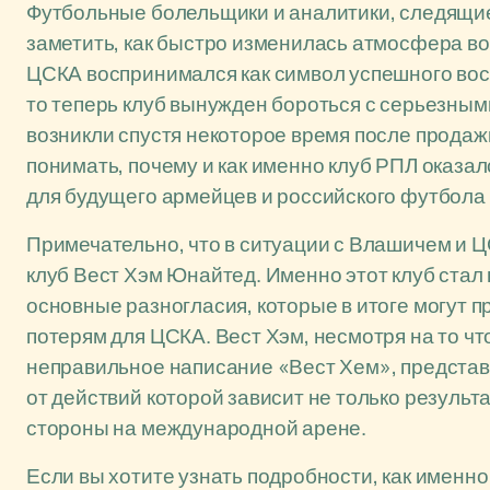
Футбольные болельщики и аналитики, следящие
заметить, как быстро изменилась атмосфера в
ЦСКА воспринимался как символ успешного вос
то теперь клуб вынужден бороться с серьезны
возникли спустя некоторое время после продажи
понимать, почему и как именно клуб РПЛ оказалс
для будущего армейцев и российского футбола 
Примечательно, что в ситуации с Влашичем и 
клуб Вест Хэм Юнайтед. Именно этот клуб стал
основные разногласия, которые в итоге могут
потерям для ЦСКА. Вест Хэм, несмотря на то чт
неправильное написание «Вест Хем», представ
от действий которой зависит не только результ
стороны на международной арене.
Если вы хотите узнать подробности, как именн