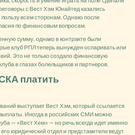
ика, скорость и умение играть на поле сделали
ереговоры с Вест Хэм Юнайтед казались
 пользу всем сторонам. Однако после
ласия по финансовым вопросам.
нную сумму, однако в контракте были
рые клуб РПЛ теперь вынужден оспаривать или
вий. Это не только создало финансовую
 клуба в глазах болельщиков и партнеров.
ЦСКА платить
аний выступает Вест Хэм, который ссылается
 выплаты. Иногда в российских СМИ можно
уба — «Вест Хем» — но речь всегда идет именно
его юридический отдел и представители ведут