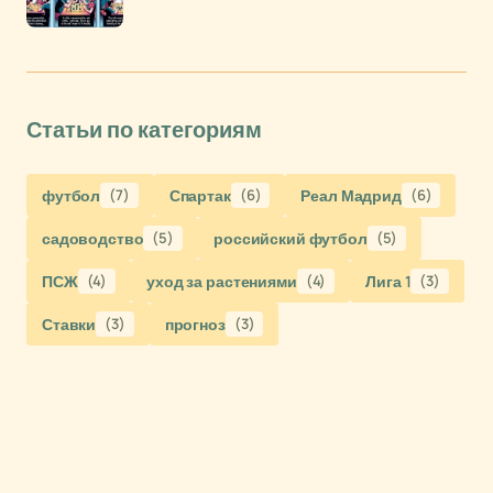
Статьи по категориям
футбол
(7)
Спартак
(6)
Реал Мадрид
(6)
садоводство
(5)
российский футбол
(5)
ПСЖ
(4)
уход за растениями
(4)
Лига 1
(3)
Ставки
(3)
прогноз
(3)