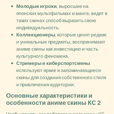
Молодые игроки
, выросшие на
японских мультфильмах и манге, видят в
таких скинах способ выразить свою
индивидуальность.
Коллекционеры
, которые ценят редкие
и уникальные предметы, воспринимают
аниме скины как инвестицию и часть
культурного феномена.
Стримеры и киберспортсмены
используют яркие и запоминающиеся
скины для создания собственного стиля
и привлечения аудитории.
Основные характеристики и
особенности аниме скины КС 2