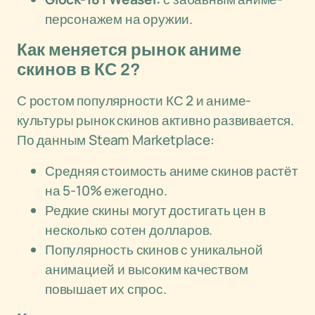
персонажем на оружии.
Как меняется рынок аниме
скинов в КС 2?
С ростом популярности КС 2 и аниме-
культуры рынок скинов активно развивается.
По данным Steam Marketplace:
Средняя стоимость аниме скинов растёт
на 5-10% ежегодно.
Редкие скины могут достигать цен в
несколько сотен долларов.
Популярность скинов с уникальной
анимацией и высоким качеством
повышает их спрос.