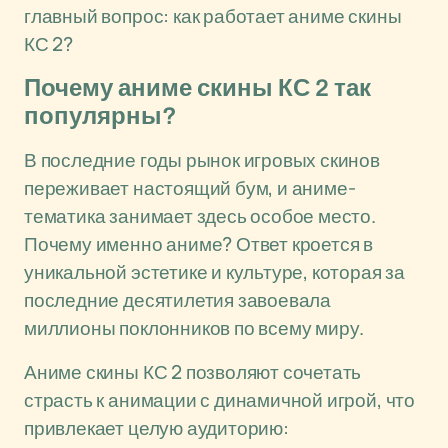
главный вопрос: как работает аниме скины
КС 2?
Почему аниме скины КС 2 так
популярны?
В последние годы рынок игровых скинов
переживает настоящий бум, и аниме-
тематика занимает здесь особое место.
Почему именно аниме? Ответ кроется в
уникальной эстетике и культуре, которая за
последние десятилетия завоевала
миллионы поклонников по всему миру.
Аниме скины КС 2 позволяют сочетать
страсть к анимации с динамичной игрой, что
привлекает целую аудиторию: