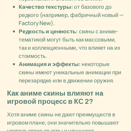
Качество текстуры:
от базового до
редкого (например, фабричный новый —
Factory New).
Редкость и ценность:
скины с аниме-
тематикой могут быть как массовыми,
так и коллекционными, что влияет на их
стоимость.
Анимация и эффекты:
некоторые
скины имеют уникальные анимации при
перезарядке или в движении оружия.
Как аниме скины влияют на
игровой процесс в КС 2?
Хотя аниме скины не дают преимуществ в
игровом плане, они значительно повышают
удовольствие от игры и улучшают