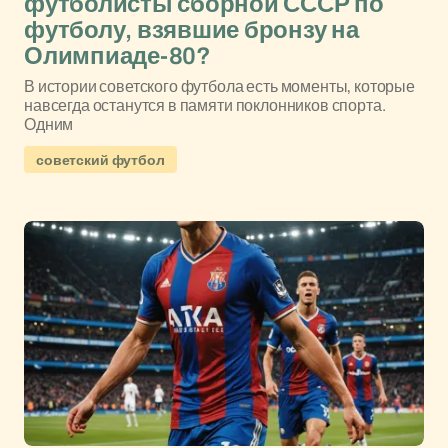
футболисты сборной СССР по
футболу, взявшие бронзу на
Олимпиаде-80?
В истории советского футбола есть моменты, которые
навсегда останутся в памяти поклонников спорта.
Одним
советский футбол