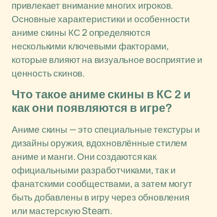
привлекает внимание многих игроков.
Основные характеристики и особенности
аниме скины КС 2 определяются
несколькими ключевыми факторами,
которые влияют на визуальное восприятие и
ценность скинов.
Что такое аниме скины в КС 2 и
как они появляются в игре?
Аниме скины — это специальные текстуры и
дизайны оружия, вдохновлённые стилем
аниме и манги. Они создаются как
официальными разработчиками, так и
фанатскими сообществами, а затем могут
быть добавлены в игру через обновления
или мастерскую Steam.