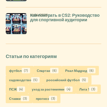
11/04/2025
Как поиграть в CS2: Руководство
для спортивной аудитории
Статьи по категориям
футбол
(7)
Спартак
(6)
Реал Мадрид
(6)
садоводство
(5)
российский футбол
(5)
ПСЖ
(4)
уход за растениями
(4)
Лига 1
(3)
Ставки
(3)
прогноз
(3)