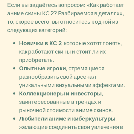
Если вы задаётесь вопросом: «Как работает
аниме скины КС 2? Разбираемся в деталях»,
то, скорее всего, вы относитесь к одной из
следующих категорий:
Новички в КС 2
, которые хотят понять,
как работают скины и стоит ли их
приобретать.
Опытные игроки
, стремящиеся
разнообразить свой арсенал
уникальными визуальными эффектами.
Коллекционеры и инвесторы
,
заинтересованные в трендах и
рыночной стоимости аниме скинов.
Любители аниме и киберкультуры
,
желающие соединить свои увлечения в