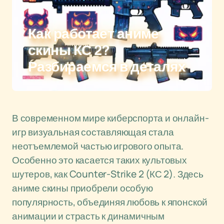
Как работает аниме
скины КС 2?
Разбираемся в деталях
В современном мире киберспорта и онлайн-
игр визуальная составляющая стала
неотъемлемой частью игрового опыта.
Особенно это касается таких культовых
шутеров, как Counter-Strike 2 (КС 2). Здесь
аниме скины приобрели особую
популярность, объединяя любовь к японской
анимации и страсть к динамичным