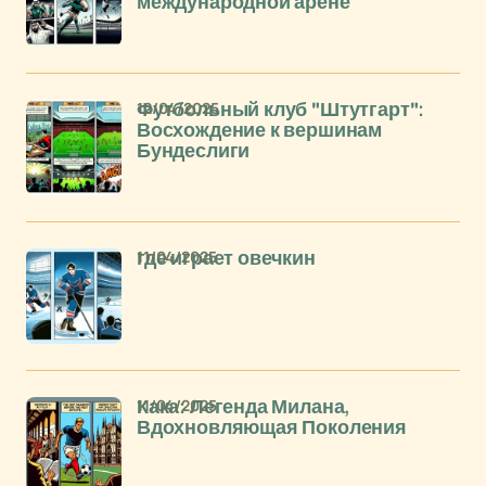
международной арене
12/04/2025
Футбольный клуб "Штутгарт":
Восхождение к вершинам
Бундеслиги
11/04/2025
где играет овечкин
11/04/2025
Кака: Легенда Милана,
Вдохновляющая Поколения