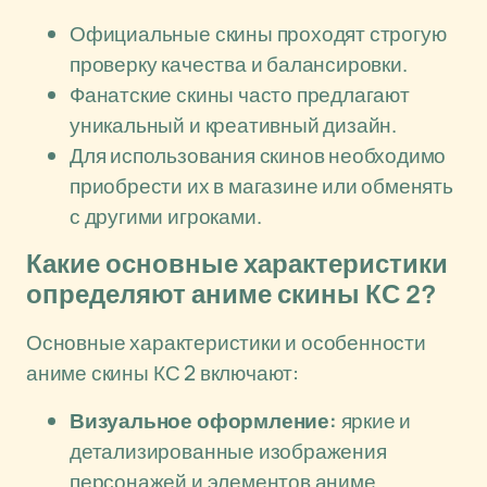
Официальные скины проходят строгую
проверку качества и балансировки.
Фанатские скины часто предлагают
уникальный и креативный дизайн.
Для использования скинов необходимо
приобрести их в магазине или обменять
с другими игроками.
Какие основные характеристики
определяют аниме скины КС 2?
Основные характеристики и особенности
аниме скины КС 2 включают:
Визуальное оформление:
яркие и
детализированные изображения
персонажей и элементов аниме.