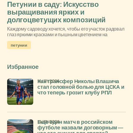
Петунии в саду: Искусство
выращивания ярких и
долгоцветущих композиций
Каждому садоводу хочется, чтобы его участок радовал
глаз яркими красками и пышным цветением на
петунии
Избранное
14/01/2026
Как трансфер Николы Влашича
стал головной болью для ЦСКА и
что теперь грозит клубу РПЛ
14/01/2026
Еще один матч в российском
футболе назвали договорным —