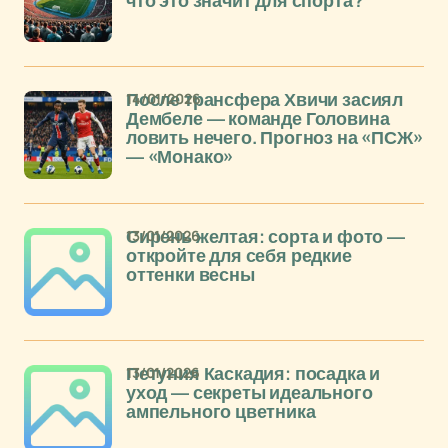
что это значит для спорта?
14/01/2026
После трансфера Хвичи засиял
Дембеле — команде Головина
ловить нечего. Прогноз на «ПСЖ»
— «Монако»
13/01/2026
Сирень желтая: сорта и фото —
откройте для себя редкие
оттенки весны
13/01/2026
Петуния Каскадия: посадка и
уход — секреты идеального
ампельного цветника