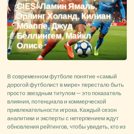
CIES: Ламин Ямаль,
Эрлинг Холанд, Килиан
Мбаппе, Джуд
Беллингем, Майкл
Олисе
В современном футболе понятие «самый
дорогой футболист в мире» перестало быть
просто звездным титулом — это показатель
влияния, потенциала и коммерческой
привлекательности игрока. Каждый сезон
аналитики и эксперты с нетерпением ждут
обновления рейтингов, чтобы увидеть, кто из