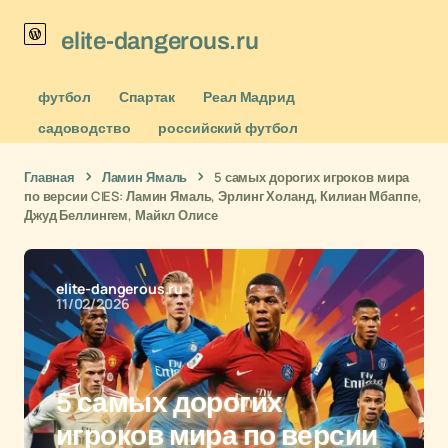
elite-dangerous.ru
футбол
Спартак
Реал Мадрид
садоводство
российский футбол
Главная
Ламин Ямаль
5 самых дорогих игроков мира
по версии CIES: Ламин Ямаль, Эрлинг Холанд, Килиан Мбаппе,
Джуд Беллингем, Майкл Олисе
elite-dangerous.ru
11/02/2026
5 самых дорогих
игроков мира по версии