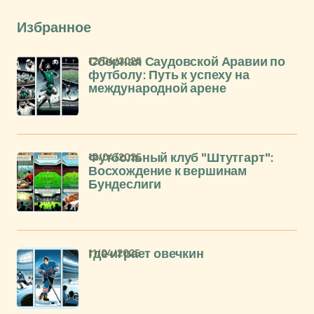
Избранное
12/04/2025
Сборная Саудовской Аравии по
футболу: Путь к успеху на
международной арене
12/04/2025
Футбольный клуб "Штутгарт":
Восхождение к вершинам
Бундеслиги
11/04/2025
где играет овечкин