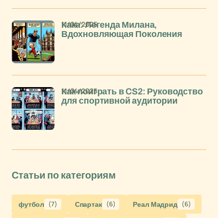
11/04/2025
Кака: Легенда Милана,
Вдохновляющая Поколения
11/04/2025
Как поиграть в CS2: Руководство
для спортивной аудитории
Статьи по категориям
футбол
(7)
Спартак
(6)
Реал Мадрид
(6)